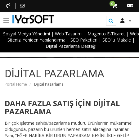
0
Sosyal Medya Yönetimi
|
Web Tasarımı
|
Magento E-Ticaret
|
Web
Sitenizi Yeniden Yapılandırma
|
SEO Paketleri
|
SEO'lu Makale
|
DİJİTAL PAZARLAMA
Dijital Pazarlama Desteği
DİJİTAL PAZARLAMA
Portal Home
Dijital Pazarlama
DAHA FAZLA SATIŞ İÇİN DİJİTAL
PAZARLAMA
Bir çok işletme sahibi/pazarlama müdürü ürünlerinin mükemmel
olduğunda, pazarın bu ürünleri hemen satın alacağına inanırlar.
Yani; “EĞER HARİKA BİR ÜRÜN YAPARSAM KESİNLİKLE GELİP