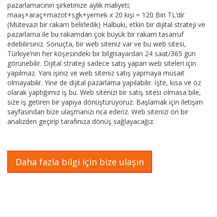
pazarlamacının şirketinize aylık maliyeti;
maaş+araç+mazot+sgk+yemek x 20 kişi = 120 Bin TL’dir
(Mütevazi bir rakam belirledik) Halbuki, etkin bir dijital strateji ve
pazarlama ile bu rakamdan çok büyük bir rakam tasarruf
edebilirsiniz. Sonuçta, bir web siteniz var ve bu web sitesi,
Türkiye’nin her köşesindeki bir bilgisayardan 24 saat/365 gün
görünebilir. Dijital strateji sadece satış yapan web siteleri için
yapılmaz. Yani işiniz ve web siteniz satış yapmaya müsait
olmayabilir. Yine de dijital pazarlama yapılabilir. İşte, kısa ve öz
olarak yaptığımız iş bu. Web sitenizi bir satış sitesi olmasa bile,
size iş getiren bir yapıya dönüştürüyoruz. Başlamak için iletişim
sayfasından bize ulaşmanızı rica ederiz. Web sitenizi ön bir
analizden geçirip tarafınıza dönüş sağlayacağız.
Daha fazla bilgi için bize ulaşın