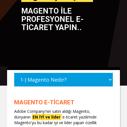
MAGENTO İLE
PROFESYONEL E-
TİCARET YAPIN..
MAGENTO E-TİCARET
Adobe Company'nin satın aldığı Magento,
dünyanın
EN İYİ ve lider
e-ticaret yazılımıdır.
Magento'yu bu kadar iyi ve lider yapan özellik