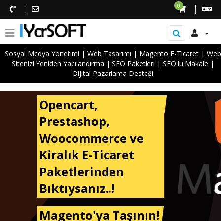
0
Sosyal Medya Yönetimi
|
Web Tasarımı
|
Magento E-Ticaret
|
Web
Sitenizi Yeniden Yapılandırma
|
SEO Paketleri
|
SEO'lu Makale
|
Dijital Pazarlama Desteği
Opencart,
Prestashop,
Woocommerce ve
Kiralık E-Ticaret
Paketlerinden
Bıktıysanız..!
Magento'ya Taşının!