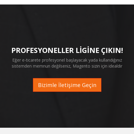
PROFESYONELLER LİGİNE ÇIKIN!
Eğer e-ticarete profesyonel başlayacak yada kullandığınız
sistemden memnun değilseniz, Magento sizin için idealdir
Bizimle İletişime Geçin