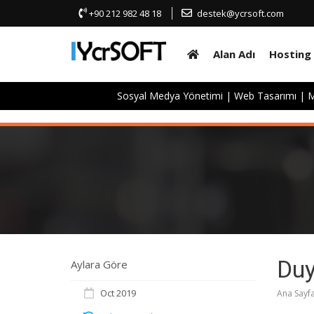
+90 212 982 48 18
destek@ycrsoft.com
Alan Adı
Hosting
Sosyal Medya Yönetimi
|
Web Tasarımı
|
M
Duy
Aylara Göre
Oct 2019
Ana Sayf