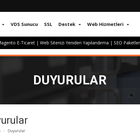
VDS Sunucu
SSL
Destek
Web Hizmetleri
agento E-Ticaret
|
Web Sitenizi Yeniden Yapılandırma
|
SEO Paketler
DUYURULAR
urular
a
Duyurular