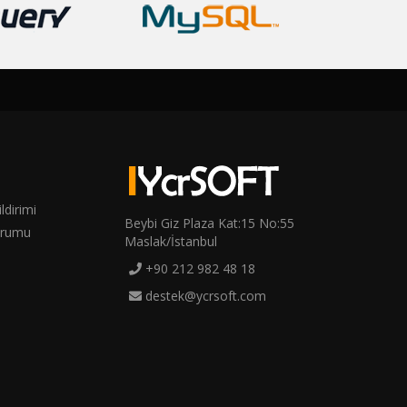
ldirimi
Beybi Giz Plaza Kat:15 No:55
urumu
Maslak/İstanbul
+90 212 982 48 18
destek@ycrsoft.com