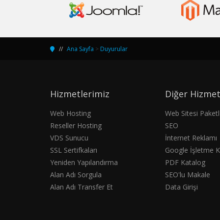
Ana Sayfa
>
Duyurular
Hizmetlerimiz
Diğer Hizmet
Web Hosting
Web Sitesi Paketl
Reseller Hosting
SEO
VDS Sunucu
İnternet Reklamı
SSL Sertifkaları
Google İşletme K
Yeniden Yapılandırma
PDF Katalog
Alan Adı Sorgula
SEO'lu Makale
Alan Adı Transfer Et
Data Girişi