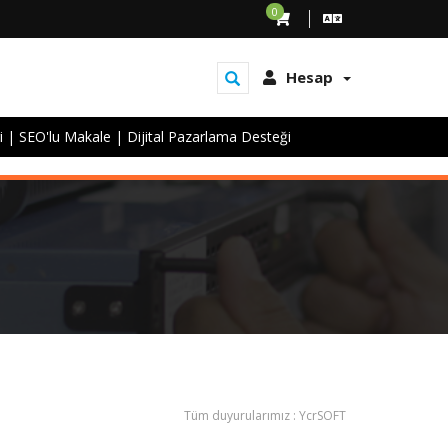
0
Hesap
i
|
SEO'lu Makale
|
Dijital Pazarlama Desteği
Tüm duyurularımız : YcrSOFT