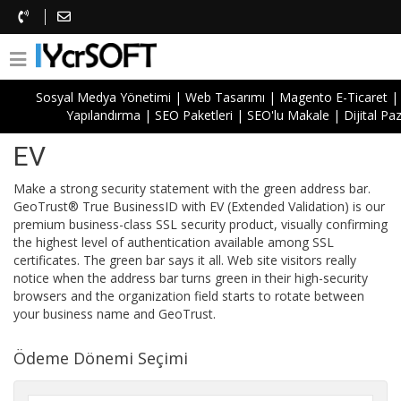
Sosyal Medya Yönetimi
|
Web Tasarımı
|
Magento E-Ticaret
Yapılandırma
|
SEO Paketleri
|
SEO'lu Makale
|
Dijital P
GeoTrust True Business ID with
EV
Make a strong security statement with the green address bar.
GeoTrust® True BusinessID with EV (Extended Validation) is our
premium business-class SSL security product, visually confirming
the highest level of authentication available among SSL
certificates. The green bar says it all. Web site visitors really
notice when the address bar turns green in their high-security
browsers and the organization field starts to rotate between
your business name and GeoTrust.
Ödeme Dönemi Seçimi