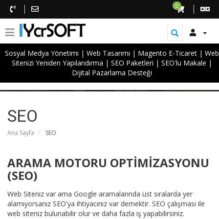
0
Sosyal Medya Yönetimi
|
Web Tasarımı
|
Magento E-Ticaret
|
Web
Sitenizi Yeniden Yapılandırma
|
SEO Paketleri
|
SEO'lu Makale
|
SEO
Dijital Pazarlama Desteği
SEO
Ana Sayfa
SEO
ARAMA MOTORU OPTİMİZASYONU
(SEO)
Web Siteniz var ama Google aramalarında üst sıralarda yer
alamıyorsanız SEO'ya ihtiyacınız var demektir. SEO çalışması ile
web siteniz bulunabilir olur ve daha fazla iş yapabilirsiniz.