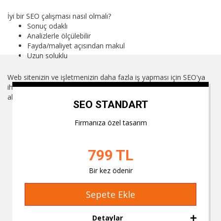
İyi bir SEO çalışması nasıl olmalı?
Sonuç odaklı
Analizlerle ölçülebilir
Fayda/maliyet açısından makul
Uzun soluklu
Web sitenizin ve işletmenizin daha fazla iş yapması için SEO'ya
ihtiyaç duyduğunuzu düşüyorsanız, aşağıdaki paketlerden birini
alıp hemen fayda sağlayabilirsiniz.
SEO STANDART
Firmanıza özel tasarım
799 TL
Bir kez ödenir
Sepete Ekle
Detaylar