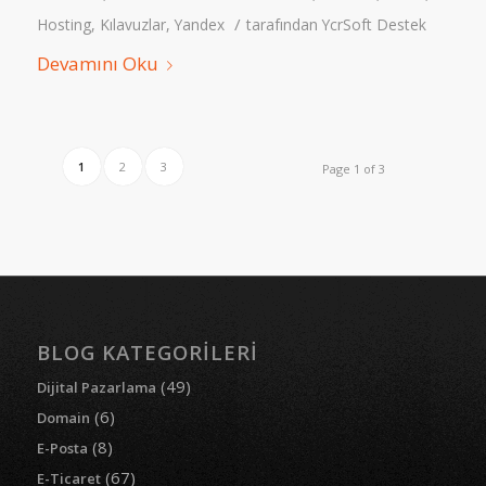
/
Hosting
,
Kılavuzlar
,
Yandex
tarafından
YcrSoft Destek
Devamını Oku
1
2
3
Page 1 of 3
BLOG KATEGORILERI
(49)
Dijital Pazarlama
(6)
Domain
(8)
E-Posta
(67)
E-Ticaret