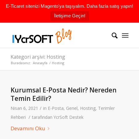
E-Ticaret sitenizi Magento'ya taşıyalım. Daha fazla satış yapın!
İletişime Geçin!
Kategori arşivi: Hosting
Buradasınız:
Anasayfa
/
Hosting
Kurumsal E-Posta Nedir? Nereden
Temin Edilir?
/
Nisan 6, 2021
in
E-Posta
,
Genel
,
Hosting
,
Terimler
/
Rehberi
tarafından
YcrSoft Destek
Devamını Oku