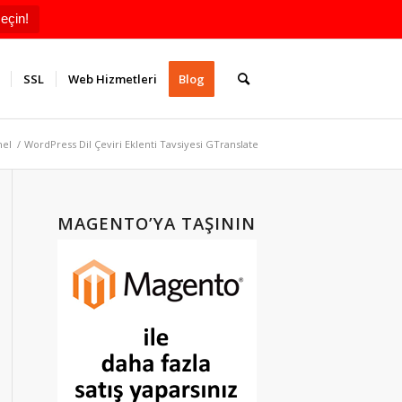
eçin!
SSL
Web Hizmetleri
Blog
el
/
WordPress Dil Çeviri Eklenti Tavsiyesi GTranslate
MAGENTO’YA TAŞININ