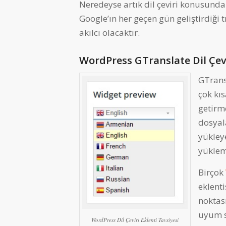
Neredeyse artık dil çeviri konusund
Google’ın her geçen gün geliştirdiği tr
akılcı olacaktır.
WordPress GTranslate Dil Çevi
GTrans
çok kıs
getirm
dosyala
yükley
yükle
Birçok
eklenti
noktas
uyum s
WordPress Dil Çeviri Eklenti Tavsiyesi