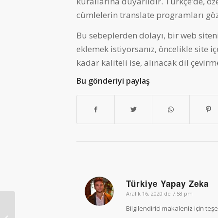
kurallarına duyarlıdır. Türkçe’de, öz
cümlelerin translate programları gö
Bu sebeplerden dolayı, bir web siteniz
eklemek istiyorsanız, öncelikle site iç
kadar kaliteli ise, alınacak dil çevirm
Bu gönderiyi paylaş
Türkiye Yapay Zeka
Aralık 16, 2020 de 7:58 pm
says:
Kurumsal E-Posta
Bilgilendirici makaleniz için teş
Uygulaması ve Hosting