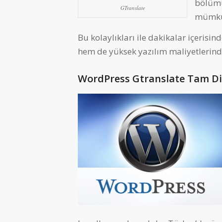
bölümü
GTranslate
mümkü
Bu kolaylıkları ile dakikalar içerisi
hem de yüksek yazılım maliyetlerind
WordPress Gtranslate Tam Dil