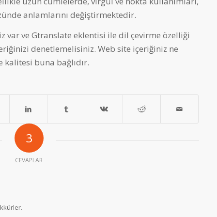
ellikle uzun cümlelerde, virgül ve nokta kullanımları,
zünde anlamlarını değiştirmektedir.
 var ve Gtranslate eklentisi ile dil çevirme özelliği
eriğinizi denetlemelisiniz. Web site içeriğiniz ne
e kalitesi buna bağlıdır.
3
CEVAPLAR
ekkürler.