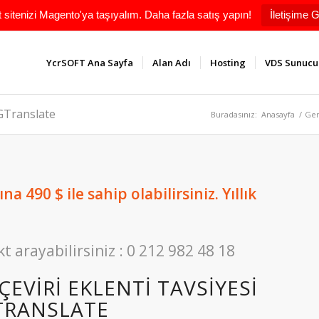
t sitenizi Magento'ya taşıyalım. Daha fazla satış yapın!
İletişime G
YcrSOFT Ana Sayfa
Alan Adı
Hosting
VDS Sunucu
 GTranslate
Buradasınız:
Anasayfa
/
Gen
a 490 $ ile sahip olabilirsiniz. Yıllık
kt arayabilirsiniz : 0 212 982 48 18
EVIRI EKLENTI TAVSIYESI
TRANSLATE