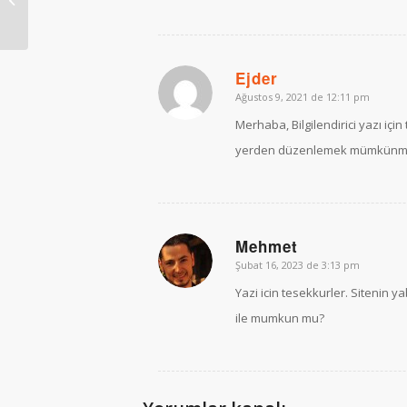
Önemi
Ejder
Ağustos 9, 2021 de 12:11 pm
says:
Merhaba, Bilgilendirici yazı için
yerden düzenlemek mümkünm
Mehmet
Şubat 16, 2023 de 3:13 pm
says:
Yazi icin tesekkurler. Sitenin 
ile mumkun mu?