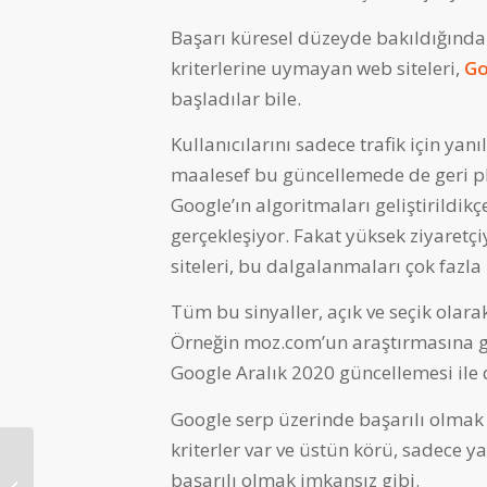
Başarı küresel düzeyde bakıldığında
kriterlerine uymayan web siteleri,
Go
başladılar bile.
Kullanıcılarını sadece trafik için yan
maalesef bu güncellemede de geri pla
Google’ın algoritmaları geliştirildik
gerçekleşiyor. Fakat yüksek ziyaretçi
siteleri, bu dalgalanmaları çok fazla 
Tüm bu sinyaller, açık ve seçik olara
Örneğin moz.com’un araştırmasına göre
Google Aralık 2020 güncellemesi ile 
Google serp üzerinde başarılı olmak 
kriterler var ve üstün körü, sadece 
Alexa Sıralaması
başarılı olmak imkansız gibi.
Nedir? Ne Kadar