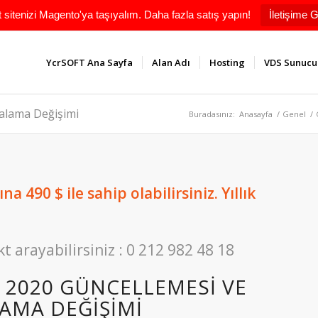
t sitenizi Magento'ya taşıyalım. Daha fazla satış yapın!
İletişime G
YcrSOFT Ana Sayfa
Alan Adı
Hosting
VDS Sunucu
ralama Değişimi
Buradasınız:
Anasayfa
/
Genel
/
a 490 $ ile sahip olabilirsiniz. Yıllık
kt arayabilirsiniz : 0 212 982 48 18
 2020 GÜNCELLEMESI VE
LAMA DEĞIŞIMI