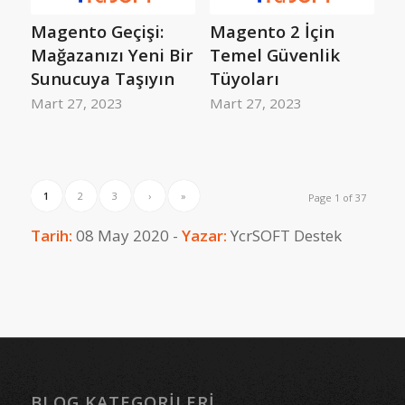
Magento Geçişi:
Magento 2 İçin
Mağazanızı Yeni Bir
Temel Güvenlik
Sunucuya Taşıyın
Tüyoları
Mart 27, 2023
Mart 27, 2023
1
2
3
›
»
Page 1 of 37
Tarih:
08 May 2020 -
Yazar:
YcrSOFT Destek
BLOG KATEGORILERI