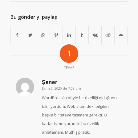
Bu gönderiyi paylaş
1
CEVAP
Şener
Ekim 3, 2020 de 7:09 pm
says:
WordPress’in böyle bir özelliği olduğunu
bilmiyordum. Web sitemdeki bilgileri
başka bir siteye taşımam gerekti. O
kadar işime yaradı ki bu özellik
anlatamam. Müthiş pratik.