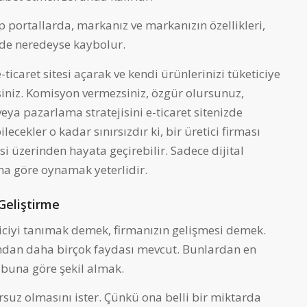
ip portallarda, markanız ve markanızın özellikleri,
nde neredeyse kaybolur.
icaret sitesi açarak ve kendi ürünlerinizi tüketiciye
siniz. Komisyon vermezsiniz, özgür olursunuz,
veya pazarlama stratejisini e-ticaret sitenizde
cekler o kadar sınırsızdır ki, bir üretici firması
esi üzerinden hayata geçirebilir. Sadece dijital
a göre oynamak yeterlidir.
Geliştirme
iciyi tanımak demek, firmanızın gelişmesi demek.
sından daha birçok faydası mevcut. Bunlardan en
e buna göre şekil almak.
ursuz olmasını ister. Çünkü ona belli bir miktarda