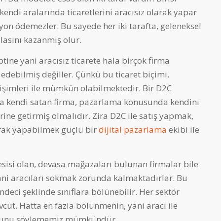
af kendi aralarında ticaretlerini aracısız olarak yapar
yon ödemezler. Bu sayede her iki tarafta, geleneksel
lasını kazanmış olur.
ine yani aracısız ticarete hala birçok firma
 edebilmiş değiller. Çünkü bu ticaret biçimi,
ğişimleri ile mümkün olabilmektedir. Bir D2C
sına kendi satan firma, pazarlama konusunda kendini
erine getirmiş olmalıdır. Zira D2C ile satış yapmak,
arak yapabilmek güçlü bir
dijital pazarlama
ekibi ile
isi olan, devasa mağazaları bulunan firmalar bile
yani aracıları sokmak zorunda kalmaktadırlar. Bu
ndeci şeklinde sınıflara bölünebilir. Her sektör
cut. Hatta en fazla bölünmenin, yani aracı ile
duğunu söylememiz mümkündür.