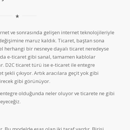
rnet ve sonrasında gelişen internet teknolojileriyle
et değişimine maruz kaldık. Ticaret, baştan sona
sel herhangi bir nesneye dayalı ticaret neredeyse
zda e-ticaret gibi sanal, tamamen kablolar
. D2C ticaret türü ise e-ticaret ile entegre
 şekli çıkıyor. Artık aracılara geçit yok gibi
irecek gibi görünüyor.
 entegre olduğunda neler oluyor ve ticarete ne gibi
leyeceğiz.
. Bu modelde esas olan iki taraf vardır. Birisi