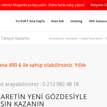
t sitenizi Magento'ya taşıyalım. Daha fazla satış yapın!
İletişime G
YcrSOFT Ana Sayfa
Alan Adı
Hosting
VDS Sunucu
e Tanışın Kazanın
Buradasınız:
Anasayfa
/
Dijital Pazarlama
/
D
a 490 $ ile sahip olabilirsiniz. Yıllık
kt arayabilirsiniz : 0 212 982 48 18
CARETIN YENI GÖZDESIYLE
IŞIN KAZANIN