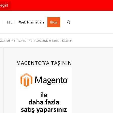
eçin!
SSL
Web Hizmetleri
Blog
2C Nedir? E-Ticaretin Yeni Gözdesiyle Tanışın Kazanın
MAGENTO’YA TAŞININ