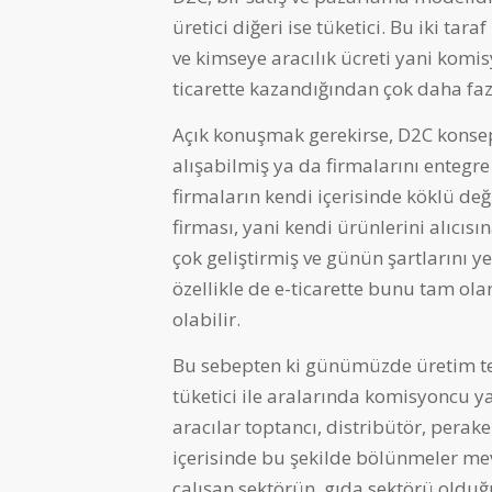
üretici diğeri ise tüketici. Bu iki tar
ve kimseye aracılık ücreti yani komis
ticarette kazandığından çok daha faz
Açık konuşmak gerekirse, D2C konsept
alışabilmiş ya da firmalarını entegre
firmaların kendi içerisinde köklü de
firması, yani kendi ürünlerini alıcı
çok geliştirmiş ve günün şartlarını y
özellikle de e-ticarette bunu tam ol
olabilir.
Bu sebepten ki günümüzde üretim tes
tüketici ile aralarında komisyoncu 
aracılar toptancı, distribütör, perake
içerisinde bu şekilde bölünmeler mev
çalışan sektörün, gıda sektörü ol