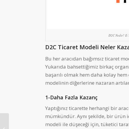
D2C Nedir? E-T
D2C Ticaret Modeli Neler Kaza
Bu her aracıdan bağımsız ticaret mode
Yukarıda bahsettiğimiz birkaç organize
başarılı olmak hem daha kolay hem de
modelinin diğerlerine nazaran artılar
1-Daha Fazla Kazanç
Yaptığınız ticarette herhangi bir ar
mümkündür. Aynı şekilde, bir ürün iç
Magento Terk Edilen
modeli ile düşeceği için, tüketici tar
Sepet Raporları