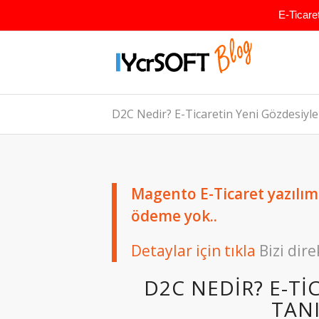
E-Ticare
D2C Nedir? E-Ticaretin Yeni Gözdesiyl
Magento E-Ticaret yazılımın
ödeme yok..
Detaylar için tıkla
Bizi dire
D2C NEDIR? E-TI
TAN