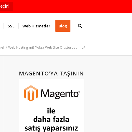
eçin!
SSL
Web Hizmetleri
Blog
nel
/
Web Hosting mi? Yoksa Web Site Oluşturucu mu?
MAGENTO’YA TAŞININ