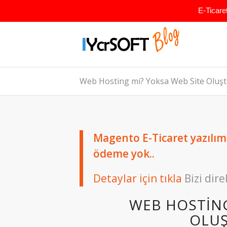
E-Ticare
Web Hosting mi? Yoksa Web Site Oluş
Magento E-Ticaret yazılımın
ödeme yok..
Detaylar için tıkla
Bizi dire
WEB HOSTING
OLU