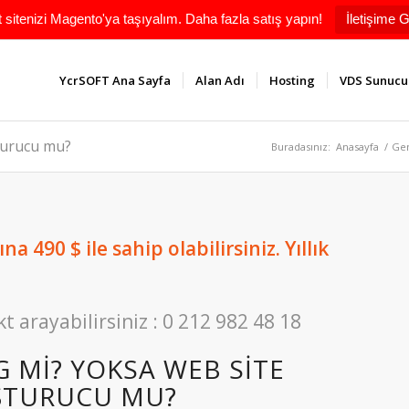
t sitenizi Magento'ya taşıyalım. Daha fazla satış yapın!
İletişime G
YcrSOFT Ana Sayfa
Alan Adı
Hosting
VDS Sunucu
turucu mu?
Buradasınız:
Anasayfa
/
Ge
a 490 $ ile sahip olabilirsiniz. Yıllık
kt arayabilirsiniz : 0 212 982 48 18
 MI? YOKSA WEB SITE
ŞTURUCU MU?